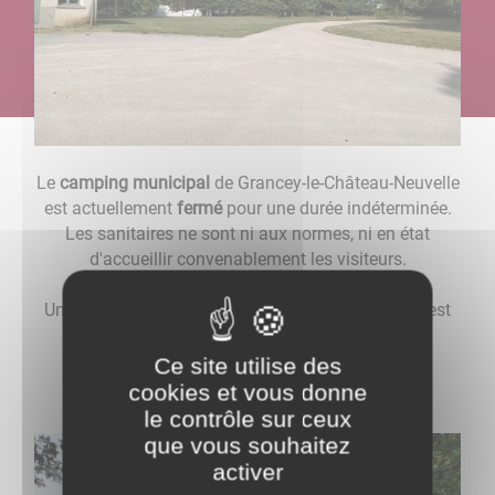
Le
camping municipal
de Grancey-le-Château-Neuvelle
est actuellement
fermé
pour une durée indéterminée.
Les sanitaires ne sont ni aux normes, ni en état
d'accueillir convenablement les visiteurs.
Un projet de réhabilitation ou de réaménagement est
en cours de réflexion.
Ce site utilise des
cookies et vous donne
le contrôle sur ceux
que vous souhaitez
activer