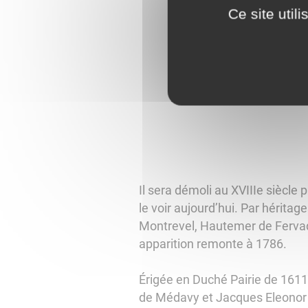
Ce site util
Il sera démoli au XVIIIe siècle
le voir aujourd’hui. Par hérit
Montrevel, Hautemer de Fervaqu
apparition remonte à 1786.
Érigée en Duché Pairie de 161
de Médavy et Jacques Eleonor