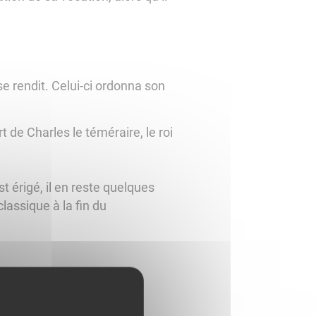
e rendit. Celui-ci ordonna son
 de Charles le téméraire, le roi
t érigé, il en reste quelques
assique à la fin du