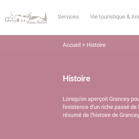
Lien
Lien
Lien
Lien
Panneau de gestion des cookies
d'accès
d'accès
d'accès
d'accès
Services
Vie touristique & A
rapide
rapide
rapide
rapide
au
au
à
au
menu
contenu
la
pied
principal
recherche
de
Histoire
Accueil
page
Histoire
Lorsqu'on aperçoit Grancey pour
l'existence d'un riche passé 
résumé de l'histoire de Grance