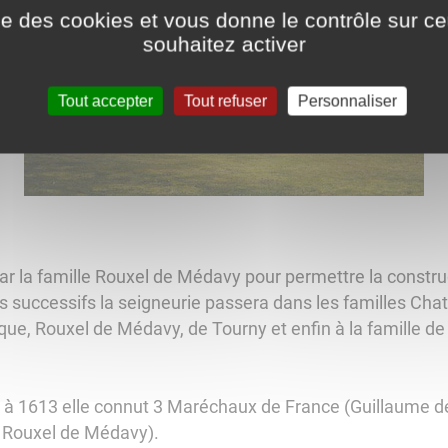
ise des cookies et vous donne le contrôle sur 
souhaitez activer
Tout accepter
Tout refuser
Personnaliser
 par la famille Rouxel de Médavy pour permettre la constr
ages successifs la seigneurie passera dans les familles Ch
e, Rouxel de Médavy, de Tourny et enfin à la famille d
1 à 1613 elle connut 3 Maréchaux de France (Guillaume
 Rouxel de Médavy).