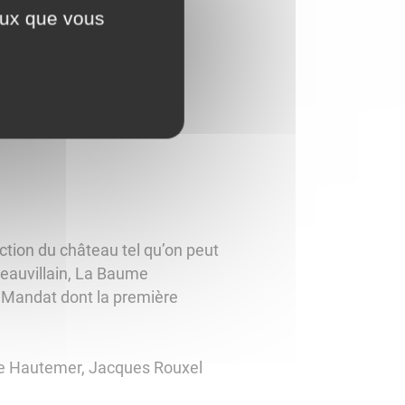
ceux que vous
uction du château tel qu’on peut
ateauvillain, La Baume
e Mandat dont la première
 de Hautemer, Jacques Rouxel