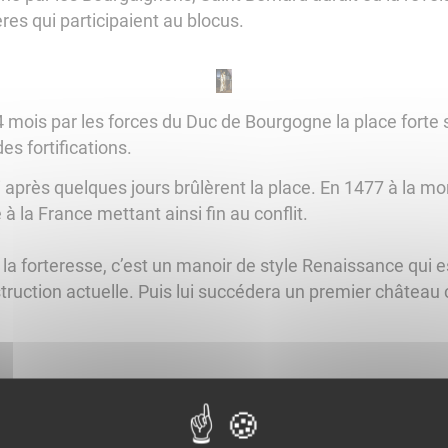
rères qui participaient au blocus.
mois par les forces du Duc de Bourgogne la place forte s
es fortifications.
après quelques jours brûlèrent la place. En 1477 à la mort
à la France mettant ainsi fin au conflit.
e la forteresse, c’est un manoir de style Renaissance qui es
ruction actuelle. Puis lui succédera un premier château cl