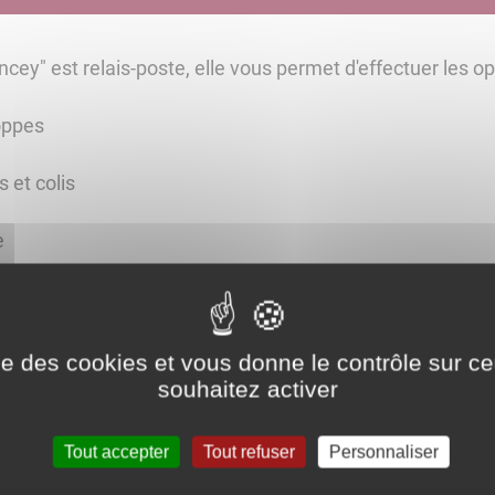
cey" est relais-poste, elle vous permet d'effectuer les o
oppes
s et colis
e
ise des cookies et vous donne le contrôle sur 
souhaitez activer
Fermé
Tout accepter
Tout refuser
Personnaliser
07:00 - 09:00, 12:00 - 12:30