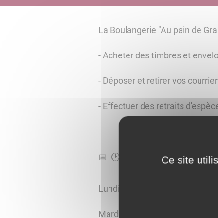
La Boulangerie "Au pain de Gran
- Acheter des timbres et envel
- Déposer et retirer vos courrier
- Effectuer des retraits d'espèc
📅 🕑
Ce site util
Lundi
Mardi